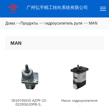
T
广州弘宇精工转向系统有限公司
Дома
>>
Продукты
>>
гидроусилитель руля
>>
MAN
MAN
0510745015 AZPF-22-
Насос гидроусилителя
022RSG20PB-S...
...