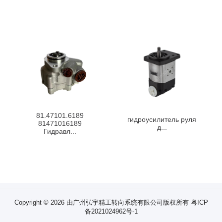
81.47101.6189
гидроусилитель руля
81471016189
д...
Гидравл...
Copyright © 2026 由广州弘宇精工转向系统有限公司版权所有
粤ICP
备2021024962号-1