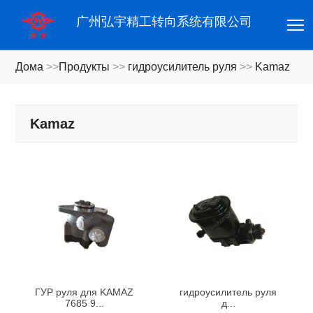
T
广州弘宇精工转向系统有限公司
Дома
>>
Продукты
>>
гидроусилитель руля
>>
Kamaz
Kamaz
ГУР руля для KAMAZ
гидроусилитель руля
7685 9...
д...