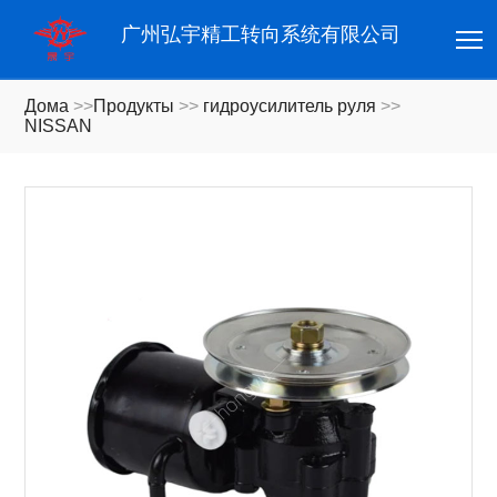
T
广州弘宇精工转向系统有限公司
Дома
>>
Продукты
>>
гидроусилитель руля
>>
NISSAN