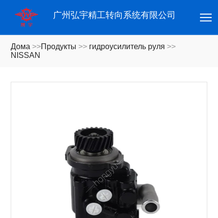
T
广州弘宇精工转向系统有限公司
Дома
>>
Продукты
>>
гидроусилитель руля
>>
NISSAN